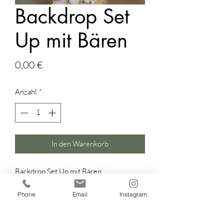
Backdrop Set
Up mit Bären
Preis
0,00 €
Anzahl
*
In den Warenkorb
Backdrop Set Up mit Bären
Backdrop Wall, Foto Hintergrund
Hier ist alles Mietware ausser die
Phone
Email
Instagram
Ballons.
4m Ballongirlande Organic gebunden.